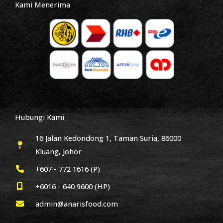
Kami Menerima
Hubungi Kami
16 Jalan Kedondong 1, Taman Suria, 86000
Kluang, Johor
+607 - 772 1616 (P)
+6016 - 640 9600 (HP)
admin@anarisfood.com