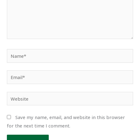
Name*
Email*
Website
Save my name, email, and website in this browser
for the next time I comment.