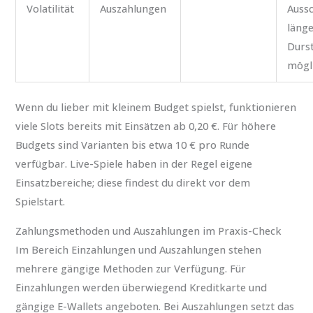
Volatilität
Auszahlungen
Aussc
läng
Durs
mögl
Wenn du lieber mit kleinem Budget spielst, funktionieren
viele Slots bereits mit Einsätzen ab 0,20 €. Für höhere
Budgets sind Varianten bis etwa 10 € pro Runde
verfügbar. Live-Spiele haben in der Regel eigene
Einsatzbereiche; diese findest du direkt vor dem
Spielstart.
Zahlungsmethoden und Auszahlungen im Praxis-Check
Im Bereich Einzahlungen und Auszahlungen stehen
mehrere gängige Methoden zur Verfügung. Für
Einzahlungen werden überwiegend Kreditkarte und
gängige E-Wallets angeboten. Bei Auszahlungen setzt das