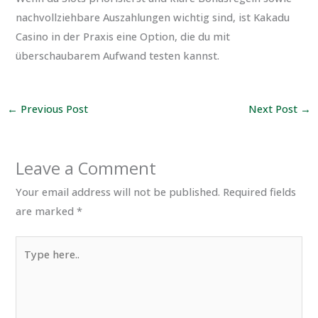
nachvollziehbare Auszahlungen wichtig sind, ist Kakadu
Casino in der Praxis eine Option, die du mit
überschaubarem Aufwand testen kannst.
←
Previous Post
Next Post
→
Leave a Comment
Your email address will not be published.
Required fields
are marked
*
Type
here..