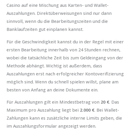
Casino auf eine Mischung aus Karten- und Wallet-
Auszahlungen. Direktüberweisungen sind nur dann
sinnvoll, wenn du die Bearbeitungszeiten und die
Banklaufzeiten gut einplanen kannst.
Für die Geschwindigkeit kannst du in der Regel mit einer
ersten Bearbeitung innerhalb von 24 Stunden rechnen,
wobei die tatsächliche Zeit bis zum Geldeingang von der
Methode abhängt. Wichtig ist außerdem, dass
Auszahlungen erst nach erfolgreicher Kontoverifizierung
möglich sind. Wenn du schnell spielen willst, plane am
besten von Anfang an deine Dokumente ein.
Für Auszahlungen gilt ein Mindestbetrag von
20 €
. Das
Maximum pro Auszahlung liegt bei
2.000 €
. Bei Wallet-
Zahlungen kann es zusätzliche interne Limits geben, die
im Auszahlungsformular angezeigt werden.