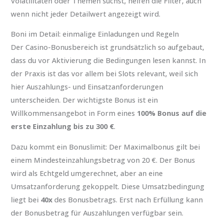
Volatilitäten oder Themen suchst, helfen die Filter, auch
wenn nicht jeder Detailwert angezeigt wird.
Boni im Detail: einmalige Einladungen und Regeln
Der Casino-Bonusbereich ist grundsätzlich so aufgebaut,
dass du vor Aktivierung die Bedingungen lesen kannst. In
der Praxis ist das vor allem bei Slots relevant, weil sich
hier Auszahlungs- und Einsatzanforderungen
unterscheiden. Der wichtigste Bonus ist ein
Willkommensangebot in Form eines
100% Bonus auf die
erste Einzahlung bis zu 300 €
.
Dazu kommt ein Bonuslimit: Der Maximalbonus gilt bei
einem Mindesteinzahlungsbetrag von 20 €. Der Bonus
wird als Echtgeld umgerechnet, aber an eine
Umsatzanforderung gekoppelt. Diese Umsatzbedingung
liegt bei
40x
des Bonusbetrags. Erst nach Erfüllung kann
der Bonusbetrag für Auszahlungen verfügbar sein.