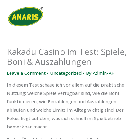
Skip
to
content
Kakadu Casino im Test: Spiele,
Boni & Auszahlungen
Leave a Comment
/
Uncategorized
/ By
Admin-AF
In diesem Test schaue ich vor allem auf die praktische
Nutzung: welche Spiele verfügbar sind, wie die Boni
funktionieren, wie Einzahlungen und Auszahlungen
ablaufen und welche Limits im Alltag wichtig sind. Der
Fokus liegt auf dem, was sich schnell im Spielbetrieb
bemerkbar macht.