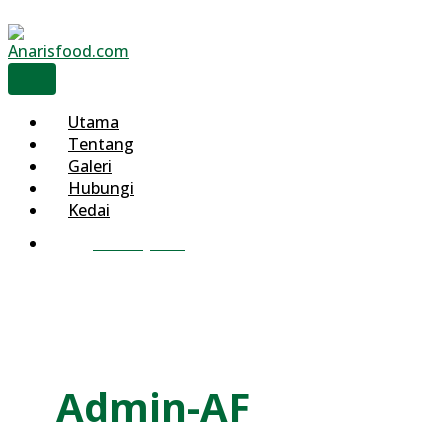
Main
Skip
Best
Flagman
1Go
Kakadu
MrPunter
Kakadu
Vegas
Casino
Best
Gamble
Menu
to
10
Casino
Casino
Casino
Casino
Casino
Hero
inte
A
lillady
content
Dollar
im
im
im
Test:
Bewertung
Casino
Luckland
slot
video
Deposit
Test:
Test:
Test:
Spiele,
2026:
Test:
bonuskod
online
slot
Online
Überblick
Überblick
Spiele,
Boni
klare
Spiele,
kasino
seasons
On
Casinos
zu
zu
Boni
und
Übersicht
Boni
me
real
line
Utama
in
Boni
Bonus,
&
Auszahlungen
und
omsättningskrav
income
Blackjack
Tentang
Canada
und
Spielen
Auszahlungen
Auszahlungen
Blackjack
for
Galeri
Zahlungen
und
Web
real
Hubungi
Auszahlung
sites
Money
Kedai
2025
at
Get A Quote
best
United
states
Gambling
enterprises
Upgraded
2025
Admin-AF