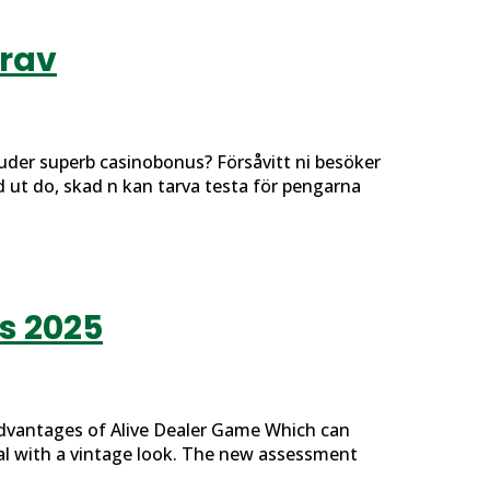
krav
uder superb casinobonus? Försåvitt ni besöker
d ut do, skad n kan tarva testa för pengarna
es 2025
 Advantages of Alive Dealer Game Which can
deal with a vintage look. The new assessment