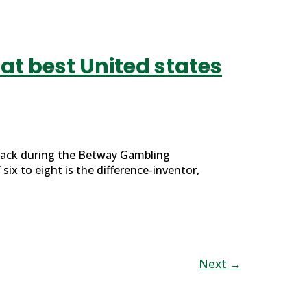
 at best United states
-jack during the Betway Gambling
ix to eight is the difference-inventor,
Next
→