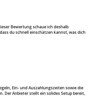
n dieser Bewertung schaue ich deshalb
dass du schnell einschätzen kannst, was dich
regeln, Ein- und Auszahlungszeiten sowie die
Der Anbieter stellt ein solides Setup bereit,