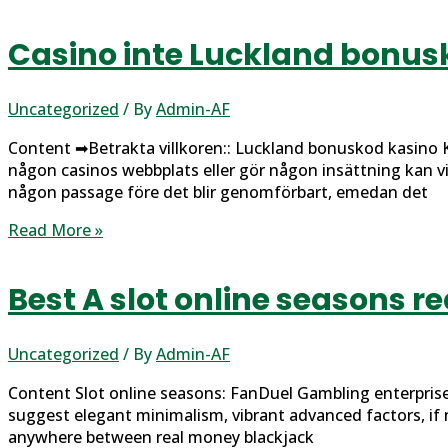
Casino inte Luckland bonu
Uncategorized
/ By
Admin-AF
Content ➡Betrakta villkoren:: Luckland bonuskod kasino 
någon casinos webbplats eller gör någon insättning kan vi 
någon passage före det blir genomförbart, emedan det
Read More »
Best A slot online seasons r
Uncategorized
/ By
Admin-AF
Content Slot online seasons: FanDuel Gambling enterprise
suggest elegant minimalism, vibrant advanced factors, if 
anywhere between real money blackjack