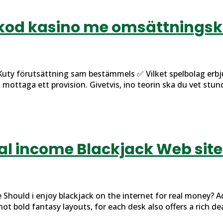
skod kasino me omsättnings
Kuty förutsättning sam bestämmels ✅ Vilket spelbolag erbj
mottaga ett provision. Givetvis, ino teorin ska du vet stun
eal income Blackjack Web sit
 Should i enjoy blackjack on the internet for real money?
not bold fantasy layouts, for each desk also offers a rich 