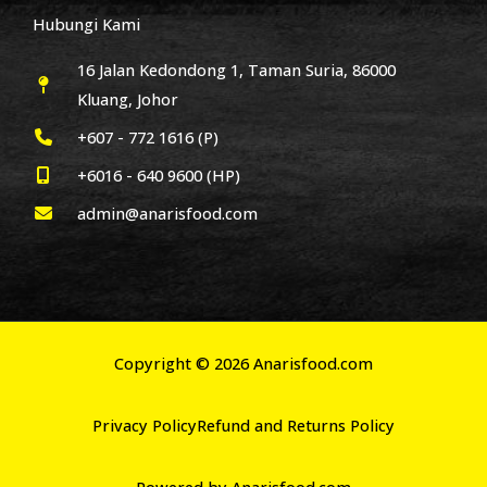
Hubungi Kami
16 Jalan Kedondong 1, Taman Suria, 86000
Kluang, Johor
+607 - 772 1616 (P)
+6016 - 640 9600 (HP)
admin@anarisfood.com
Copyright © 2026 Anarisfood.com
Privacy Policy
Refund and Returns Policy
Powered by Anarisfood.com