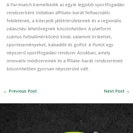
A Parimatch kiemelkedik az egyik legjobb sportfogadási
rendszerként Indiában affiliate-barát felhasználói
felületének, a kiterjedt játékterületeinek és a regionális
választási lehetőségnek köszönhetően. A platform
számos futballmérkőzést kínál, valamint krikettet,
sporteseményeket, kabaddit és golfot. A Puntit egy
népszerű sportfogadási rendszer Ázsiában, amely
innovatív módszereinek és a ffiliate-barát rendszerének
köszönhetően gyorsan népszerűvé vált.
←
Previous Post
Next Post
→