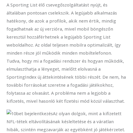
A Sporting List élő csevegőszolgáltatást nyújt, és
általában pontosan cselekszik. A legújabb alkalmazás
hatékony, de azok a profilok, akik nem értik, mindig
fogadhatnak az új verzióra, mivel mobil böngészőn
keresztül hozzáférhetnek a legújabb Sporting List
weboldalhoz. Az oldal teljesen mobilra optimalizált, így
minden része jól működik minden mobiltelefonon.
Tudva, hogy mi a fogadási rendszer és hogyan működik,
elmulaszthatja a lényeget, mielőtt elolvasná a
SportingIndex új áttekintésének többi részét. De nem, ha
további forrásokat szeretne a fogadási játékokhoz,
folytassa az olvasást. A probléma nem a legjobb a
kifizetés, mivel hasonló két fizetési mód közül választhat.
Az olyan dolgok, mint a kifizetett
NFL-tétek eltávolításának késleltetése és a váratlan
hibák, szintén megzavarják az egyébként jó játékérzetet.