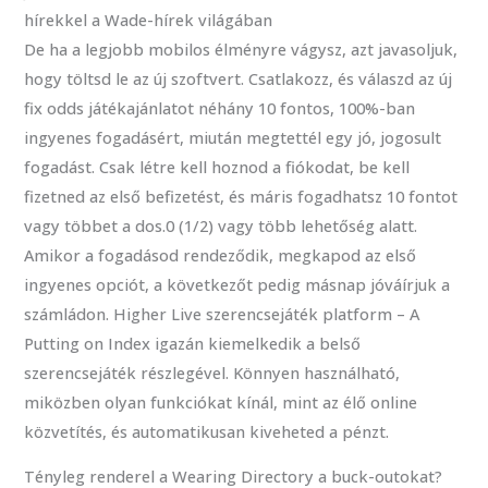
hírekkel a Wade-hírek világában
De ha a legjobb mobilos élményre vágysz, azt javasoljuk,
hogy töltsd le az új szoftvert. Csatlakozz, és válaszd az új
fix odds játékajánlatot néhány 10 fontos, 100%-ban
ingyenes fogadásért, miután megtettél egy jó, jogosult
fogadást. Csak létre kell hoznod a fiókodat, be kell
fizetned az első befizetést, és máris fogadhatsz 10 fontot
vagy többet a dos.0 (1/2) vagy több lehetőség alatt.
Amikor a fogadásod rendeződik, megkapod az első
ingyenes opciót, a következőt pedig másnap jóváírjuk a
számládon. Higher Live szerencsejáték platform – A
Putting on Index igazán kiemelkedik a belső
szerencsejáték részlegével. Könnyen használható,
miközben olyan funkciókat kínál, mint az élő online
közvetítés, és automatikusan kiveheted a pénzt.
Tényleg renderel a Wearing Directory a buck-outokat?