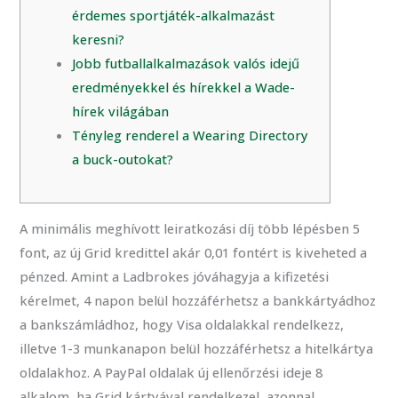
érdemes sportjáték-alkalmazást
keresni?
Jobb futballalkalmazások valós idejű
eredményekkel és hírekkel a Wade-
hírek világában
Tényleg renderel a Wearing Directory
a buck-outokat?
A minimális meghívott leiratkozási díj több lépésben 5
font, az új Grid kredittel akár 0,01 fontért is kiveheted a
pénzed. Amint a Ladbrokes jóváhagyja a kifizetési
kérelmet, 4 napon belül hozzáférhetsz a bankkártyádhoz
a bankszámládhoz, hogy Visa oldalakkal rendelkezz,
illetve 1-3 munkanapon belül hozzáférhetsz a hitelkártya
oldalakhoz. A PayPal oldalak új ellenőrzési ideje 8
alkalom, ha Grid kártyával rendelkezel, azonnal