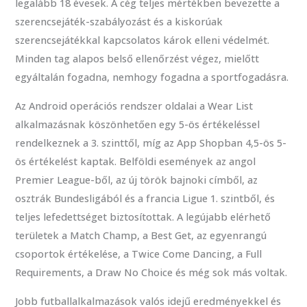
legalább 18 évesek. A cég teljes mértékben bevezette a
szerencsejáték-szabályozást és a kiskorúak
szerencsejátékkal kapcsolatos károk elleni védelmét.
Minden tag alapos belső ellenőrzést végez, mielőtt
egyáltalán fogadna, nemhogy fogadna a sportfogadásra.
Az Android operációs rendszer oldalai a Wear List
alkalmazásnak köszönhetően egy 5-ös értékeléssel
rendelkeznek a 3. szinttől, míg az App Shopban 4,5-ös 5-
ös értékelést kaptak. Belföldi események az angol
Premier League-ből, az új török ​​bajnoki címből, az
osztrák Bundesligából és a francia Ligue 1. szintből, és
teljes lefedettséget biztosítottak. A legújabb elérhető
területek a Match Champ, a Best Get, az egyenrangú
csoportok értékelése, a Twice Come Dancing, a Full
Requirements, a Draw No Choice és még sok más voltak.
Jobb futballalkalmazások valós idejű eredményekkel és