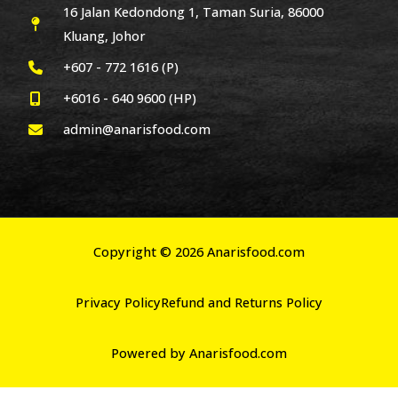
16 Jalan Kedondong 1, Taman Suria, 86000
Kluang, Johor
+607 - 772 1616 (P)
+6016 - 640 9600 (HP)
admin@anarisfood.com
Copyright © 2026 Anarisfood.com
Privacy Policy
Refund and Returns Policy
Powered by Anarisfood.com