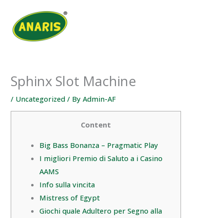
Skip
to
content
Sphinx Slot Machine
/
Uncategorized
/ By
Admin-AF
Content
Big Bass Bonanza – Pragmatic Play
I migliori Premio di Saluto a i Casino
AAMS
Info sulla vincita
Mistress of Egypt
Giochi quale Adultero per Segno alla