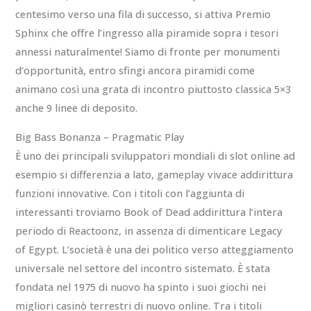
centesimo verso una fila di successo, si attiva Premio
Sphinx che offre l’ingresso alla piramide sopra i tesori
annessi naturalmente! Siamo di fronte per monumenti
d’opportunità, entro sfingi ancora piramidi come
animano così una grata di incontro piuttosto classica 5×3
anche 9 linee di deposito.
Big Bass Bonanza – Pragmatic Play
È uno dei principali sviluppatori mondiali di slot online ad
esempio si differenzia a lato, gameplay vivace addirittura
funzioni innovative. Con i titoli con l’aggiunta di
interessanti troviamo Book of Dead addirittura l’intera
periodo di Reactoonz, in assenza di dimenticare Legacy
of Egypt. L’società è una dei politico verso atteggiamento
universale nel settore del incontro sistemato. È stata
fondata nel 1975 di nuovo ha spinto i suoi giochi nei
migliori casinò terrestri di nuovo online. Tra i titoli