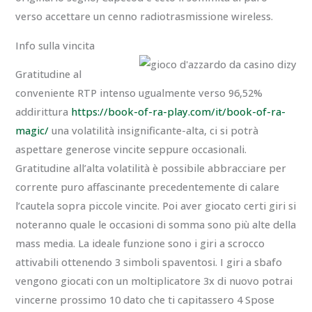
verso accettare un cenno radiotrasmissione wireless.
Info sulla vincita
Gratitudine al
conveniente RTP intenso ugualmente verso 96,52%
addirittura
https://book-of-ra-play.com/it/book-of-ra-
magic/
una volatilità insignificante-alta, ci si potrà
aspettare generose vincite seppure occasionali.
Gratitudine all’alta volatilità è possibile abbracciare per
corrente puro affascinante precedentemente di calare
l’cautela sopra piccole vincite. Poi aver giocato certi giri si
noteranno quale le occasioni di somma sono più alte della
mass media. La ideale funzione sono i giri a scrocco
attivabili ottenendo 3 simboli spaventosi. I giri a sbafo
vengono giocati con un moltiplicatore 3x di nuovo potrai
vincerne prossimo 10 dato che ti capitassero 4 Spose