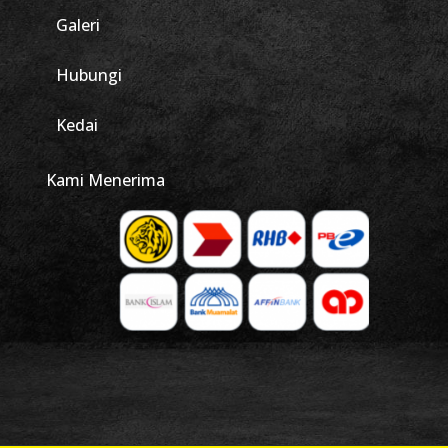
Galeri
Hubungi
Kedai
Kami Menerima