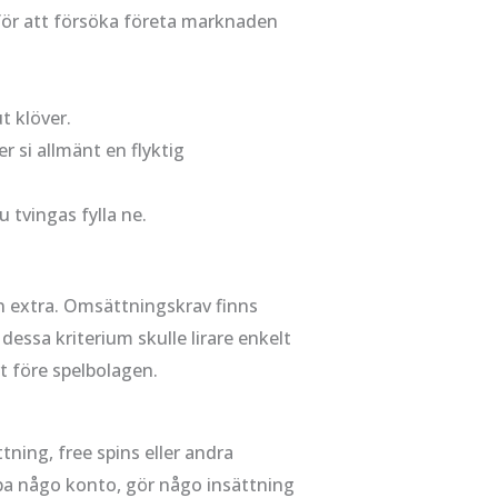
 för att försöka företa marknaden
t klöver.
r si allmänt en flyktig
 tvingas fylla ne.
in extra. Omsättningskrav finns
essa kriterium skulle lirare enkelt
t före spelbolagen.
ttning, free spins eller andra
kapa någo konto, gör någo insättning