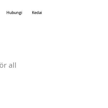
Hubungi
Kedai
Get A Quote
r all