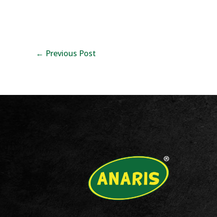
←
Previous Post