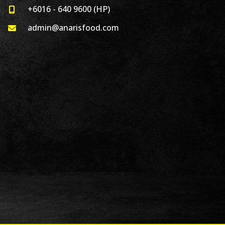
+6016 - 640 9600 (HP)
admin@anarisfood.com