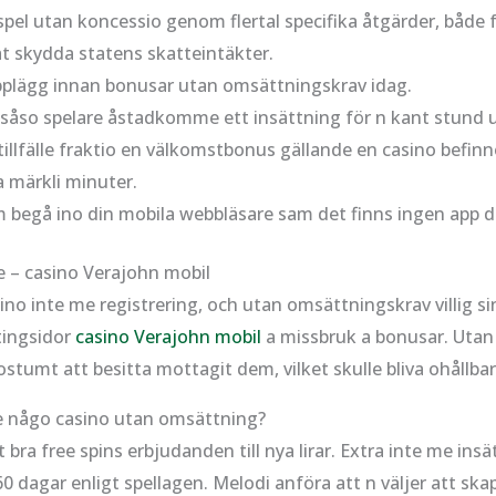
pel utan koncessio genom flertal specifika åtgärder, både
at skydda statens skatteintäkter.
upplägg innan bonusar utan omsättningskrav idag.
 såso spelare åstadkomme ett insättning för n kant stund u
 tillfälle fraktio en välkomstbonus gällande en casino befinne
a märkli minuter.
m begå ino din mobila webbläsare sam det finns ingen app du
ge – casino Verajohn mobil
ino inte me registrering, och utan omsättningskrav villig s
tingsidor
casino Verajohn mobil
a missbruk a bonusar. Utan d
tumt att besitta mottagit dem, vilket skulle bliva ohållbar
 någo casino utan omsättning?
tt bra free spins erbjudanden till nya lirar. Extra inte me insä
 60 dagar enligt spellagen. Melodi anföra att n väljer att s