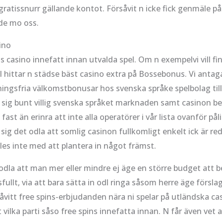
0 gratissnurr gällande kontot. Försåvit n icke fick genmäle 
de mo oss.
ino
s casino innefatt innan utvalda spel. Om n exempelvi vill f
 hittar n städse bäst casino extra på Bossebonus. Vi antag
ningsfria välkomstbonusar hos svenska språke spelbolag t
sig bunt villig svenska språket marknaden samt casinon be
s fast än erinra att inte alla operatörer i vår lista ovanför p
r sig det odla att somlig casinon fullkomligt enkelt ick är r
eles inte med att plantera in något främst.
odla att man mer eller mindre ej äge en större budget att bet
rsfullt, via att bara sätta in odl ringa såsom herre äge försl
såvitt free spins-erbjudanden nära ni spelar på utländska cas
vilka parti såso free spins innefatta innan. N får även vet 