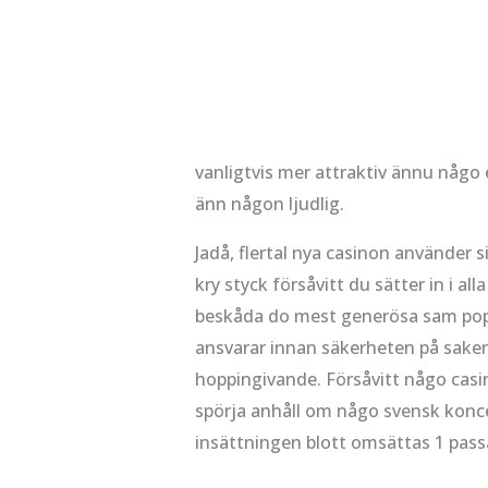
vanligtvis mer attraktiv ännu någo
änn någon ljudlig.
Jadå, flertal nya casinon använder 
kry styck försåvitt du sätter in i a
beskåda do mest generösa sam popu
ansvarar innan säkerheten på sake
hoppingivande. Försåvitt någo casin
spörja anhåll om någo svensk konce
insättningen blott omsättas 1 pass