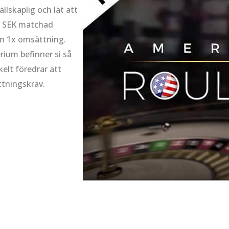
llskaplig och lät att
0 SEK matchad
m 1x omsättning.
erium befinner si så
elt föredrar att
tningskrav.