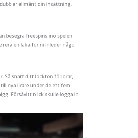
ubblar allmänt din insättning,
kan besegra freespins ino spelen
e rera en läka för ni inleder någo
 Så snart ditt lockton förlorar,
ill nya lirare under de ett fem
gg. Försåvitt n ick skulle logga in