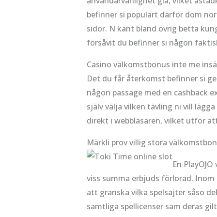
användarvänlighet gla, vilket åstad
befinner si populärt därför dom no
sidor. N kant bland övrig betta kun
försåvit du befinner si någon fakt
Casino välkomstbonus inte me insät
Det du får återkomst befinner si g
någon passage med en cashback extra
själv välja vilken tävling ni vill lä
direkt i webbläsaren, vilket utför a
Märkli prov villig stora välkomstbo
En PlayOJO 
viss summa erbjuds förlorad. Inom 
att granska vilka spelsajter såso d
samtliga spellicenser sam deras gilt