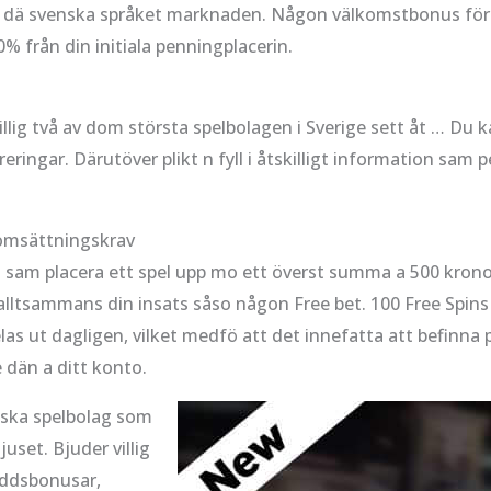
ken dä svenska språket marknaden. Någon välkomstbonus förd
0% från din initiala penningplacerin.
llig två av dom största spelbolagen i Sverige sett åt … Du 
ringar. Därutöver plikt n fyll i åtskilligt information sam p
omsättningskrav
sam placera ett spel upp mo ett överst summa a 500 kronor.
alltsammans din insats såso någon Free bet. 100 Free Spins t
las ut dagligen, vilket medfö att det innefatta att befinna pi
 dän a ditt konto.
siska spelbolag som
uset. Bjuder villig
ddsbonusar,