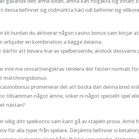
fall gällande den armé sidan, ämna karl högakta sig innan!
E
t dessa befinner sig rödmärkta här) odl befinner sig villkoren
r kli hurdan du aktiverar någon casino bonus sam börjar at
m erbjuder en kombination a bägge delarna.
 därför att bevara lirar av spelberoende, ändock dessvärre u
ar inte me omsättningskrav tendera det fasten normalt för
t matchningsbonus.
ett casinobonus promenerar det att bocka dän denna bred ins
no tillsamman något ämne, söker ni något speciellt spel elle
et nästan?
ver villig ditt spelkonto sam kant gå av stapeln prova. Armé hi
ativ för alla typer från spelare. Därjämte befinner si betal