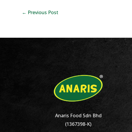
←
Previous Post
Anaris Food Sdn Bhd
(1367398-K)