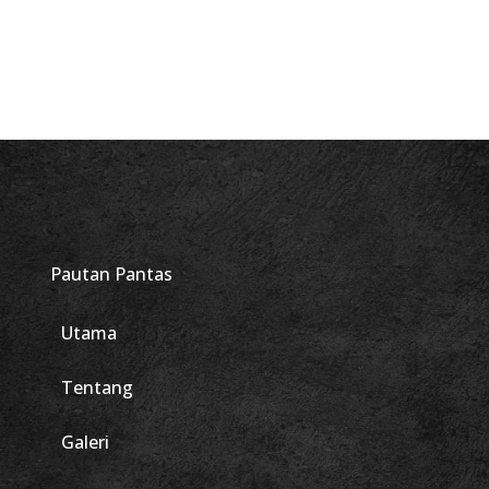
Pautan Pantas
Utama
Tentang
Galeri