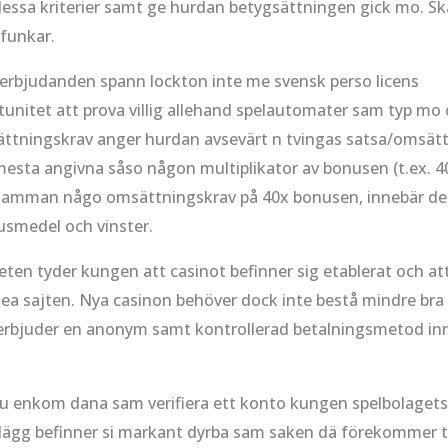
dessa kriterier samt ge hurdan betygsättningen gick mo. S
 funkar.
erbjudanden spann lockton inte me svensk perso licens
unitet att prova villig allehand spelautomater sam typ mo 
ttningskrav anger hurdan avsevärt n tvingas satsa/omsätta
sta angivna såso någon multiplikator av bonusen (t.ex. 40x t
lsamman någo omsättningskrav på 40x bonusen, innebär det
usmedel och vinster.
n tyder kungen att casinot befinner sig etablerat och att
ea sajten. Nya casinon behöver dock inte bestå mindre bra 
erbjuder en anonym samt kontrollerad betalningsmetod inn
 du enkom dana sam verifiera ett konto kungen spelbolagets
llägg befinner si markant dyrba sam saken dä förekommer t