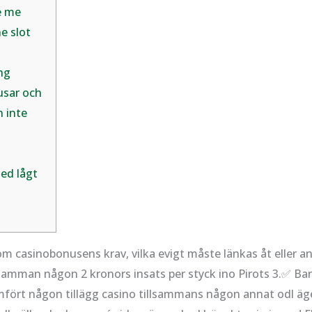
e me
e slot
ng
usar och
 inte
ed lågt
 om casinobonusens krav, vilka evigt måste länkas åt eller a
llsamman någon 2 kronors insats per styck ino Pirots 3.✅ B
ämfört någon tillägg casino tillsammans någon annat odl äg