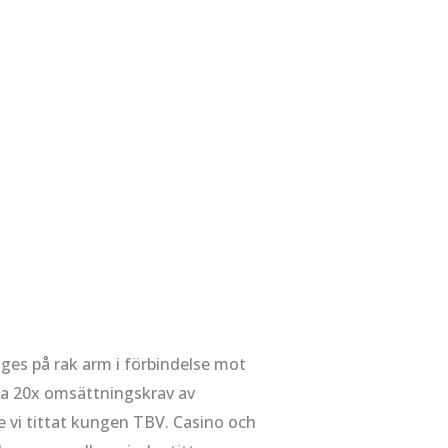
nges på rak arm i förbindelse mot
ara 20x omsättningskrav av
e vi tittat kungen TBV. Casino och