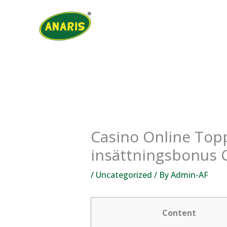
Skip
to
content
Casino Online Topp
insättningsbonus 
/
Uncategorized
/ By
Admin-AF
Content