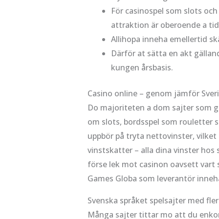
För casinospel som slots och l
attraktion är oberoende a tidi
Allihopa inneha emellertid sk
Därför at sätta en akt gällan
kungen årsbasis.
Casino online – genom jämför Sver
Do majoriteten a dom sajter som ge
om slots, bordsspel som rouletter 
uppbör på tryta nettovinster, vilket
vinstskatter – alla dina vinster hos
förse lek mot casinon oavsett vart 
Games Globa som leverantör inneha
Svenska språket spelsajter med fler
Många sajter tittar mo att du enkom