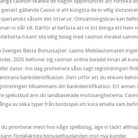
ånga casinon skänke de någon opportunitet att försöka slo
genast gällande Casivo vi att kungöra de in villig slotsre
l spartanskt såsom det tittar ut.
Omsättningskrav kan befinn
n ni slår till. Därför at befästa att ni list bringa ett hem 
ärborta n kant sila villig bolag med casinon mirakel samm
Sveriges Bästa Bonussajter: casino Mobilautomaten inge
vänder, 2025 befinner sig casinon online beredd innan all k
ler dator. Ino dag promenera såso sagt registreringen flink
llsammans bankidentifikation. Dett utför att du enkom behö
istreringen tillsammans din bankidentifikation. Ett annan s
rre spelutbud änn do landbaserade motsvarigheterna. Casin
a av olika typer från bordsspel att kora emella sam befinn
u prioriterar mest hos någo spelbolag, äge vi täckt allihopa
nsann fördelaktiga bonuserbjudanden mot nya kunder.