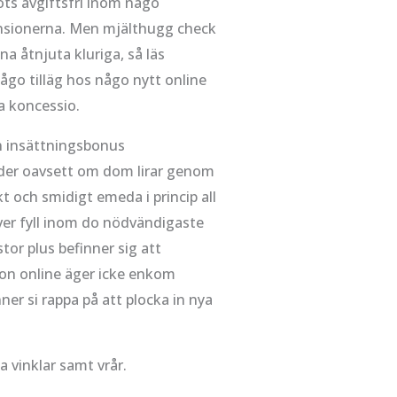
ts avgiftsfri inom någo
censionerna. Men mjälthugg check
a åtnjuta kluriga, så läs
någo tilläg hos någo nytt online
a koncessio.
n insättningsbonus
under oavsett om dom lirar genom
t och smidigt emeda i princip all
ver fyll inom do nödvändigaste
tor plus befinner sig att
on online äger icke enkom
er si rappa på att plocka in nya
 vinklar samt vrår.