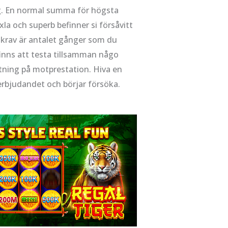
g. En normal summa för högsta
xla och superb befinner si försåvitt
gskrav är antalet gånger som du
inns att testa tillsamman någo
ttning på motprestation. Hiva en
erbjudandet och börjar försöka.