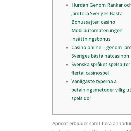
Hurdan Genom Rankar oc
Jämföra Sveriges Bästa
Bonussajter: casino
Mobilautomaten ingen
insättningsbonus
Casino online – genom jä
Sveriges bästa nätcasinon
Svenska språket spelsajte
flertal casinospel
Vanligaste typerna a
betalningsmetoder villig u
spelsidor
Apricot erbjuder samt flera annorlu