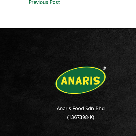
←
Previous Post
Anaris Food Sdn Bhd
(1367398-K)