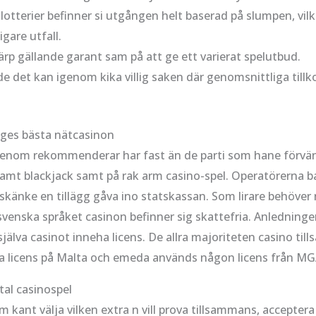
otterier befinner si utgången helt baserad på slumpen, vilke
gare utfall.
ärp gällande garant sam på att ge ett varierat spelutbud.
de det kan igenom kika villig saken där genomsnittliga till
iges bästa nätcasinon
nom rekommenderar har fast än de parti som hane förväntar
samt blackjack samt på rak arm casino-spel. Operatörerna b
 skänke en tillägg gåva ino statskassan. Som lirare behöver n
 svenska språket casinon befinner sig skattefria. Anledningen
själva casinot inneha licens. De allra majoriteten casino t
 licens på Malta och emeda används någon licens från MG
tal casinospel
 kant välja vilken extra n vill prova tillsammans, acceptera