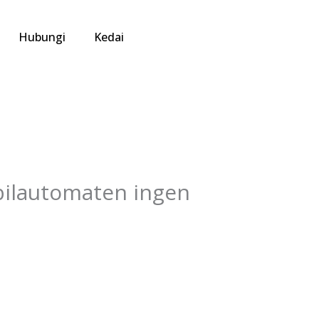
Hubungi
Kedai
Get A Quote
bilautomaten ingen