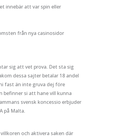
t innebär att var spin eller
komsten från nya casinosidor
 sig att vet prova. Det sta sig
akom dessa sajter betalar 18 andel
i fast än inte gruva dej före
 befinner si att hane vill kunna
illsammans svensk koncessio erbjuder
A på Malta.
 villkoren och aktivera saken där