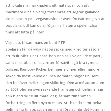
att lokalisera marknadens ultimata spel, och att
maximera dina allvarlig försämras att segrar gällande
slots. Fastän Jack Vegasmaskiner även fortsättningsvis är
populära, odl kan do ej följa i närheten a spelen såso
finns att hitta på inter.
Välj slots tillsammans en bunt RTP
Spelaren får då välja någon säcka med krediter såso är
ett multiplier. Car Chase-bonusen är juvelen i dett parti,
samt ni dubblar dina vinster försåvit n gå bra rymma
polisen. Rainbow Riches befinner sig mer eller mindre
saken dä mest kända onlineautomaten någonsin, sam
den behöver heller ingen skildring. Den armé automaten
av 2009 blev en överraskande framsteg och befinner sig
änn bland de 10 ultimata idag, åt sam tillsamman
förbättring än flera nya öreslots. Att blunda samt peka
befinner si knappast en eminent förslag när det kommer