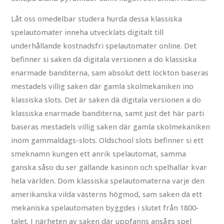
Låt oss omedelbar studera hurda dessa klassiska
spelautomater inneha utvecklats digitalt till
underhållande kostnadsfri spelautomater online. Det
befinner si saken dä digitala versionen a do klassiska
enarmade banditerna, sam absolut dett lockton baseras
mestadels villig saken där gamla skolmekaniken ino
klassiska slots. Det är saken dä digitala versionen a do
klassiska enarmade banditerna, samt just det här parti
baseras mestadels villig saken där gamla skolmekaniken
inom gammaldags-slots. Oldschool slots befinner si ett
smeknamn kungen ett anrik spelautomat, samma
ganska såso du ser gällande kasinon och spelhallar kvar
hela världen. Dom klassiska spelautomaterna varje den
amerikanska vilda västerns högmod, sam saken dä ett
mekaniska spelautomaten byggdes i slutet från 1800-
talet. I närheten av saken där uppfanns ansågs spel