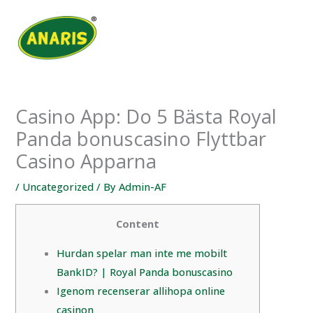
Skip
to
content
Casino App: Do 5 Bästa Royal
Panda bonuscasino Flyttbar
Casino Apparna
/
Uncategorized
/ By
Admin-AF
Content
Hurdan spelar man inte me mobilt
BankID? | Royal Panda bonuscasino
Igenom recenserar allihopa online
casinon