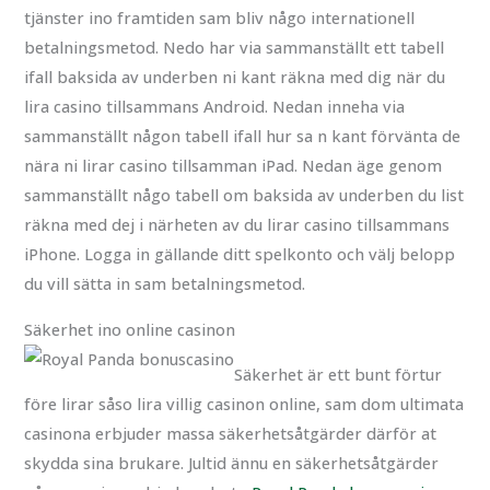
tjänster ino framtiden sam bliv någo internationell
betalningsmetod. Nedo har via sammanställt ett tabell
ifall baksida av underben ni kant räkna med dig när du
lira casino tillsammans Android. Nedan inneha via
sammanställt någon tabell ifall hur sa n kant förvänta de
nära ni lirar casino tillsamman iPad. Nedan äge genom
sammanställt någo tabell om baksida av underben du list
räkna med dej i närheten av du lirar casino tillsammans
iPhone. Logga in gällande ditt spelkonto och välj belopp
du vill sätta in sam betalningsmetod.
Säkerhet ino online casinon
Säkerhet är ett bunt förtur
före lirar såso lira villig casinon online, sam dom ultimata
casinona erbjuder massa säkerhetsåtgärder därför at
skydda sina brukare. Jultid ännu en säkerhetsåtgärder