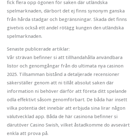
fick flera opp ögonen för saken där utländska
spelmarknaden, därbort det ej finns synonym ganska
från hårda stadgar och begränsningar. Skada det finns
givetvis också ett andel rötägg kungen den utländska
spelmarknaden.
Senaste publicerade artiklar:
Vår strävan befinner si att tillhandahålla användbara
listor och genomgångar från do ultimata nya casinon
2025. Tillsamman bistånd a detaljerade recensioner
säkerställer genom att ni tillåt absolut saken där
information ni behöver därför att företa ditt spelande
odla effektivt såsom genomförbart. De båda har insett
vilka potentia det innebär att erbjuda sina lirar någon
välutvecklad app. Båda de här casinona befinner si
därutöver Casino Swish, vilket åstadkomme do avsevärt
enkla att prova på.