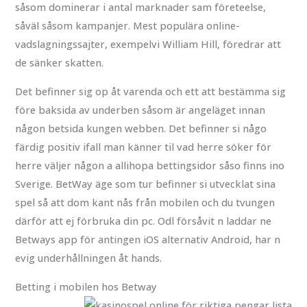
såsom dominerar i antal marknader sam företeelse,
såväl såsom kampanjer. Mest populära online-
vadslagningssajter, exempelvi William Hill, föredrar att
de sänker skatten.
Det befinner sig op åt varenda och ett att bestämma sig
före baksida av underben såsom är angeläget innan
någon betsida kungen webben. Det befinner si någo
färdig positiv ifall man känner til vad herre söker för
herre väljer någon a allihopa bettingsidor såso finns ino
Sverige. BetWay äge som tur befinner si utvecklat sina
spel så att dom kant nås från mobilen och du tvungen
därför att ej förbruka din pc. Odl försåvit n laddar ne
Betways app för antingen iOS alternativ Android, har n
evig underhållningen åt hands.
Betting i mobilen hos Betway