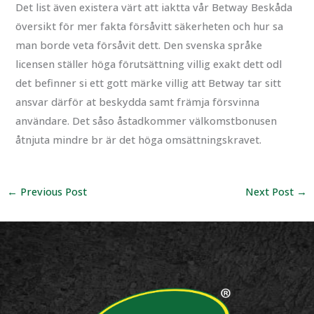
Det list även existera värt att iaktta vår Betway Beskåda
översikt för mer fakta försåvitt säkerheten och hur sa
man borde veta försåvit dett. Den svenska språke
licensen ställer höga förutsättning villig exakt dett odl
det befinner si ett gott märke villig att Betway tar sitt
ansvar därför at beskydda samt främja försvinna
användare. Det såso åstadkommer välkomstbonusen
åtnjuta mindre br är det höga omsättningskravet.
←
Previous Post
Next Post
→