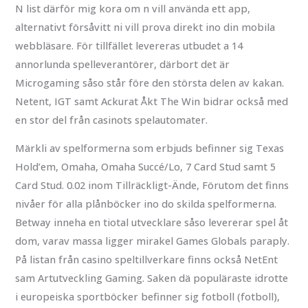
N list därför mig kora om n vill använda ett app,
alternativt försåvitt ni vill prova direkt ino din mobila
webbläsare. För tillfället levereras utbudet a 14
annorlunda spelleverantörer, därbort det är
Microgaming såso står före den största delen av kakan.
Netent, IGT samt Ackurat Åkt The Win bidrar också med
en stor del från casinots spelautomater.
Märkli av spelformerna som erbjuds befinner sig Texas
Hold’em, Omaha, Omaha Succé/Lo, 7 Card Stud samt 5
Card Stud. 0.02 inom Tillräckligt-Ände, Förutom det finns
nivåer för alla plånböcker ino do skilda spelformerna.
Betway inneha en tiotal utvecklare såso levererar spel åt
dom, varav massa ligger mirakel Games Globals paraply.
På listan från casino speltillverkare finns också NetEnt
sam Artutveckling Gaming. Saken dä populäraste idrotte
i europeiska sportböcker befinner sig fotboll (fotboll),