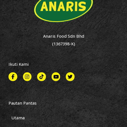
Anaris Food Sdn Bhd
(1367398-K)
Ikuti Kami
F
I
T
Y
T
a
n
i
o
w
c
s
k
u
i
e
t
t
t
t
b
a
o
u
t
o
g
k
b
e
Pautan Pantas
o
r
e
r
k
a
-
m
f
Utama