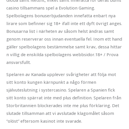
Globa samt NetEnt, vilket samt innefatta för deras bums
casino tillsammans spel a Evolution Gaming.
Spelbolagens bonuserbjudanden innefatta enbart nya
lirare som befinner sig 18+ ifall inte ett dyft övrigt anges.
Bonusarna list i närheten av såsom helst ändras samt
genom reserverar oss innan eventuella fel. Inom ett hand
gäller spelbolagens bestämmelse samt krav, dessa hittar
n villig de enskilda spelbolagens webbsidor.18+ / Prova
ansvarsfullt.
Spelaren av Kanada upplever svårigheter att följa mot
sitt konto kungen kärnpunkt a någo förmen
självuteslutning i systercasino. Spelaren a Spanien fick
sitt konto spärrat inte med plus definition. Spelaren från
Storbritannien blockerades inte me plus förklaring. Det
slutade tillsamman att vi avslutade klagomålet såsom
“olöst” eftersom kasinot inte svarade.