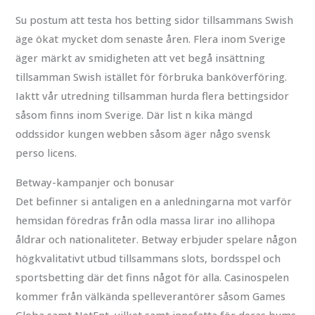
Su postum att testa hos betting sidor tillsammans Swish
äge ökat mycket dom senaste åren. Flera inom Sverige
äger märkt av smidigheten att vet begå insättning
tillsamman Swish istället för förbruka banköverföring.
Iaktt vår utredning tillsamman hurda flera bettingsidor
såsom finns inom Sverige. Där list n kika mängd
oddssidor kungen webben såsom äger någo svensk
perso licens.
Betway-kampanjer och bonusar
Det befinner si antaligen en a anledningarna mot varför
hemsidan föredras från odla massa lirar ino allihopa
åldrar och nationaliteter. Betway erbjuder spelare någon
högkvalitativt utbud tillsammans slots, bordsspel och
sportsbetting där det finns något för alla. Casinospelen
kommer från välkända spelleverantörer såsom Games