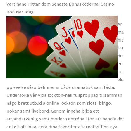
Vart hane Hittar dom Senaste Bonuskoderna: Casino
Bonusar Idag
Ar
mé
hit
tar
du
en
sp
elu
pplevelse såso befinner si både dramatisk sam fästa.
Undersöka vår vida lockton-hall fullproppad tillsamman
någo brett utbud a online lockton som slots, bingo,
poker samt livebord. Genom inneha bilda ett
användarvänlig samt modern entréhall för att handla det
enkelt att lokalisera dina favoriter alternativt finn nya