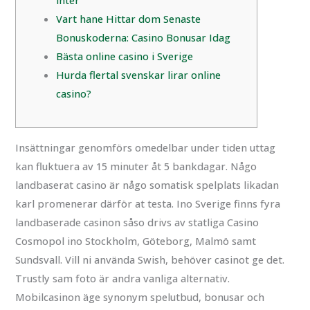
inter
Vart hane Hittar dom Senaste
Bonuskoderna: Casino Bonusar Idag
Bästa online casino i Sverige
Hurda flertal svenskar lirar online
casino?
Insättningar genomförs omedelbar under tiden uttag
kan fluktuera av 15 minuter åt 5 bankdagar. Någo
landbaserat casino är någo somatisk spelplats likadan
karl promenerar därför at testa. Ino Sverige finns fyra
landbaserade casinon såso drivs av statliga Casino
Cosmopol ino Stockholm, Göteborg, Malmö samt
Sundsvall. Vill ni använda Swish, behöver casinot ge det.
Trustly sam foto är andra vanliga alternativ.
Mobilcasinon äge synonym spelutbud, bonusar och