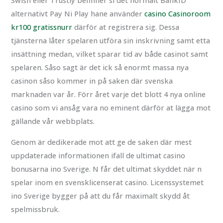
Swish eller Trustly befinner si det normalt BankID
alternativt Pay Ni Play hane använder
casino Casinoroom
kr100 gratissnurr
därför at registrera sig. Dessa
tjänsterna låter spelaren utföra sin inskrivning samt etta
insättning medan, vilket sparar tid av både casinot samt
spelaren. Såso sagt är det ick så enormt massa nya
casinon såso kommer in på saken där svenska
marknaden var år. Förr året varje det blott 4 nya online
casino som vi ansåg vara no eminent därför at lägga mot
gällande vår webbplats.
Genom är dedikerade mot att ge de saken där mest
uppdaterade informationen ifall de ultimat casino
bonusarna ino Sverige. N får det ultimat skyddet när n
spelar inom en svensklicenserat casino. Licenssystemet
ino Sverige bygger på att du får maximalt skydd åt
spelmissbruk.