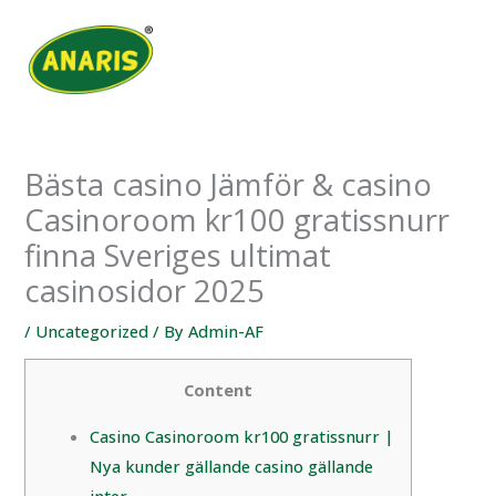
Skip
to
content
Bästa casino Jämför & casino
Casinoroom kr100 gratissnurr
finna Sveriges ultimat
casinosidor 2025
/
Uncategorized
/ By
Admin-AF
Content
Casino Casinoroom kr100 gratissnurr |
Nya kunder gällande casino gällande