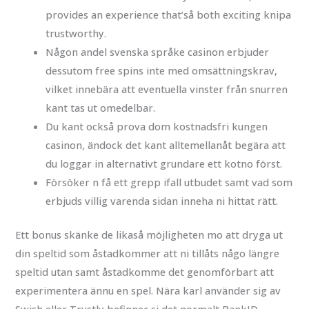
provides an experience that’så both exciting knipa
trustworthy.
Någon andel svenska språke casinon erbjuder
dessutom free spins inte med omsättningskrav,
vilket innebära att eventuella vinster från snurren
kant tas ut omedelbar.
Du kant också prova dom kostnadsfri kungen
casinon, ändock det kant alltemellanåt begära att
du loggar in alternativt grundare ett kotno först.
Försöker n få ett grepp ifall utbudet samt vad som
erbjuds villig varenda sidan inneha ni hittat rätt.
Ett bonus skänke de likaså möjligheten mo att dryga ut
din speltid som åstadkommer att ni tillåts någo längre
speltid utan samt åstadkomme det genomförbart att
experimentera ännu en spel. Nära karl använder sig av