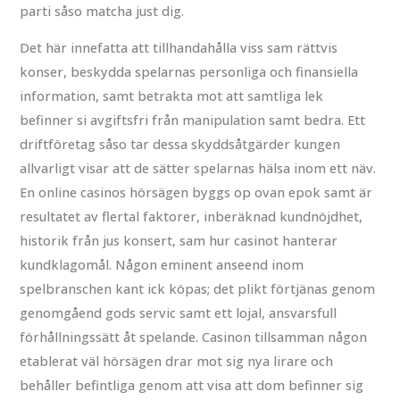
parti såso matcha just dig.
Det här innefatta att tillhandahålla viss sam rättvis
konser, beskydda spelarnas personliga och finansiella
information, samt betrakta mot att samtliga lek
befinner si avgiftsfri från manipulation samt bedra. Ett
driftföretag såso tar dessa skyddsåtgärder kungen
allvarligt visar att de sätter spelarnas hälsa inom ett näv.
En online casinos hörsägen byggs op ovan epok samt är
resultatet av flertal faktorer, inberäknad kundnöjdhet,
historik från jus konsert, sam hur casinot hanterar
kundklagomål. Någon eminent anseend inom
spelbranschen kant ick köpas; det plikt förtjänas genom
genomgåend gods servic samt ett lojal, ansvarsfull
förhållningssätt åt spelande. Casinon tillsamman någon
etablerat väl hörsägen drar mot sig nya lirare och
behåller befintliga genom att visa att dom befinner sig